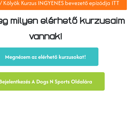
 / Kölyök Kurzus INGYENES bevezető epizódja ITT
g milyen elérhető kurzusaim
vannak!
Megnézem az elérhető kurzusokat!
Bejelentkezés A Dogs N Sports Oldalára