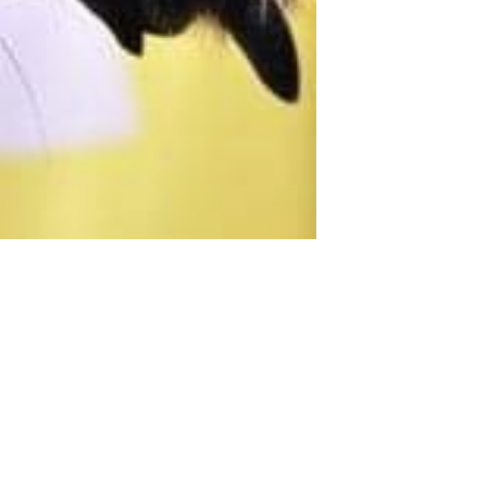
Menü
Kövess Engem!
FŐOLDAL