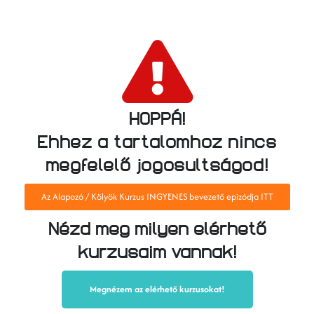
HOPPÁ!
Ehhez a tartalomhoz nincs
megfelelő jogosultságod!
Az Alapozó / Kölyök Kurzus INGYENES bevezető epizódja ITT
Nézd meg milyen elérhető
kurzusaim vannak!
Megnézem az elérhető kurzusokat!