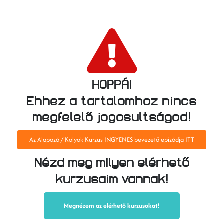
HOPPÁ!
Ehhez a tartalomhoz nincs
megfelelő jogosultságod!
Az Alapozó / Kölyök Kurzus INGYENES bevezető epizódja ITT
Nézd meg milyen elérhető
kurzusaim vannak!
Megnézem az elérhető kurzusokat!