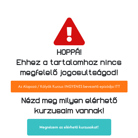
HOPPÁ!
Ehhez a tartalomhoz nincs
megfelelő jogosultságod!
Az Alapozó / Kölyök Kurzus INGYENES bevezető epizódja ITT
Nézd meg milyen elérhető
kurzusaim vannak!
Megnézem az elérhető kurzusokat!