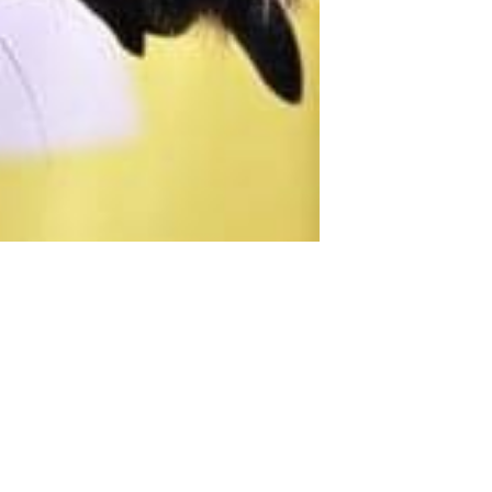
Menü
Kövess Engem!
FŐOLDAL