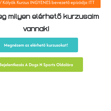
 / Kölyök Kurzus INGYENES bevezető epizódja ITT
g milyen elérhető kurzusaim
vannak!
Megnézem az elérhető kurzusokat!
Bejelentkezés A Dogs N Sports Oldalára