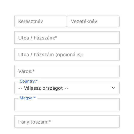
Név:
Keresztnév
Vezetéknév
Számlázási cím
Utca / házszám:*
Utca / házszám (opcionális):
Város:*
Country:*
Megye:*
Irányítószám:*